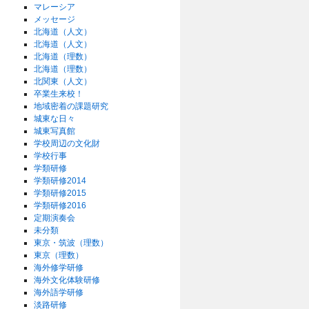
マレーシア
メッセージ
北海道（人文）
北海道（人文）
北海道（理数）
北海道（理数）
北関東（人文）
卒業生来校！
地域密着の課題研究
城東な日々
城東写真館
学校周辺の文化財
学校行事
学類研修
学類研修2014
学類研修2015
学類研修2016
定期演奏会
未分類
東京・筑波（理数）
東京（理数）
海外修学研修
海外文化体験研修
海外語学研修
淡路研修