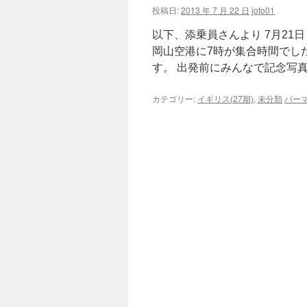
投稿日:
2013 年 7 月 22 日
joto01
以下、添乗員さんより 7月21
岡山空港に7時が集合時間でし
す。 出発前にみんなで記念写真 
カテゴリー:
イギリス(27期)
,
未分類
パー