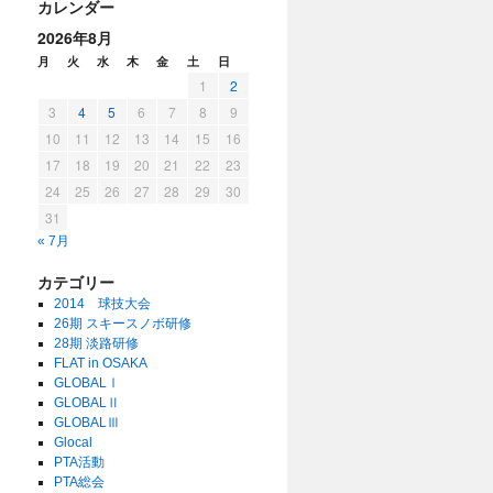
カレンダー
2026年8月
月
火
水
木
金
土
日
1
2
3
4
5
6
7
8
9
10
11
12
13
14
15
16
17
18
19
20
21
22
23
24
25
26
27
28
29
30
31
« 7月
カテゴリー
2014 球技大会
26期 スキースノボ研修
28期 淡路研修
FLAT in OSAKA
GLOBALⅠ
GLOBALⅡ
GLOBALⅢ
Glocal
PTA活動
PTA総会