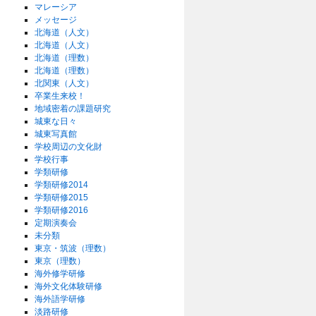
マレーシア
メッセージ
北海道（人文）
北海道（人文）
北海道（理数）
北海道（理数）
北関東（人文）
卒業生来校！
地域密着の課題研究
城東な日々
城東写真館
学校周辺の文化財
学校行事
学類研修
学類研修2014
学類研修2015
学類研修2016
定期演奏会
未分類
東京・筑波（理数）
東京（理数）
海外修学研修
海外文化体験研修
海外語学研修
淡路研修