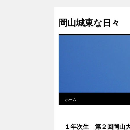
岡山城東な日々
ホーム
１年次生 第２回岡山