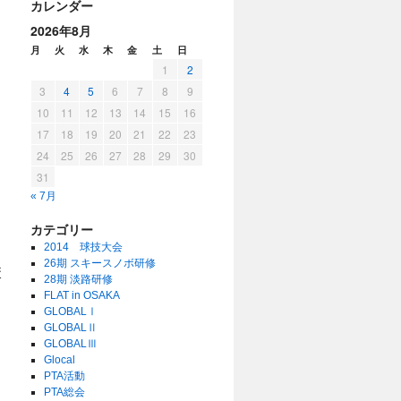
カレンダー
2026年8月
月
火
水
木
金
土
日
1
2
3
4
5
6
7
8
9
10
11
12
13
14
15
16
17
18
19
20
21
22
23
24
25
26
27
28
29
30
31
« 7月
カテゴリー
2014 球技大会
26期 スキースノボ研修
校
28期 淡路研修
FLAT in OSAKA
GLOBALⅠ
GLOBALⅡ
GLOBALⅢ
Glocal
PTA活動
PTA総会