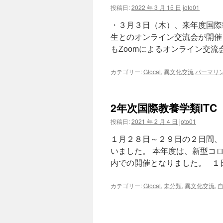
投稿日:
2022 年 3 月 15 日
joto01
・３月３日（木）、来年度国際
生とのオンライン交流会が開催
もZoomによるオンライン交流会
カテゴリー:
Glocal
,
異文化交流
パーマリ
2年次国際教養学類IT
投稿日:
2021 年 2 月 4 日
joto01
１月２８日～２９日の２日間、
いました。 本年度は、新型コ
内での開催となりました。 １日目
カテゴリー:
Glocal
,
未分類
,
異文化交流
,