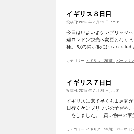
イギリス８日目
投稿日:
2015 年 7 月 29 日
joto01
今日はいよいよケンブリッジへ
遽ロンドン観光へ変更となりま
様。 駅の掲示板にはcancelled 
カテゴリー:
イギリス（29期）
パーマリ
イギリス７日目
投稿日:
2015 年 7 月 29 日
joto01
イギリスに来て早くも１週間が
日行くケンブリッジの予習や、
ーをしました。 買い物中の家族
カテゴリー:
イギリス（29期）
パーマリ