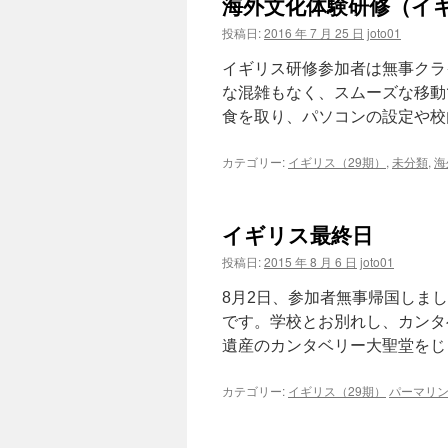
海外文化体験研修（イ
投稿日:
2016 年 7 月 25 日
joto01
イギリス研修参加者は無事クラ
な混雑もなく、スムーズな移動
食を取り、パソコンの設定や校内
カテゴリー:
イギリス（29期）
,
未分類
,
海
イギリス最終日
投稿日:
2015 年 8 月 6 日
joto01
8月2日、参加者無事帰国しま
です。学校とお別れし、カンタ
遺産のカンタベリー大聖堂をじっ
カテゴリー:
イギリス（29期）
パーマリ