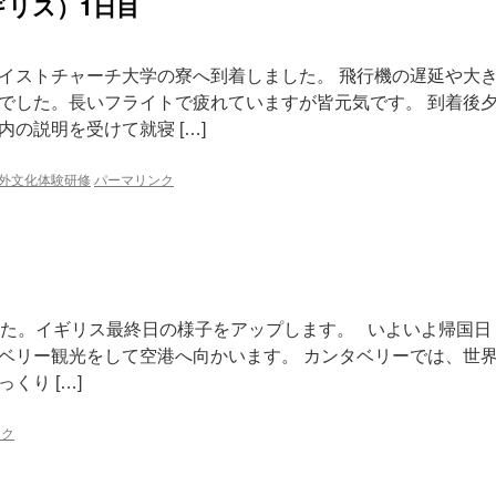
ギリス）1日目
イストチャーチ大学の寮へ到着しました。 飛行機の遅延や大
でした。長いフライトで疲れていますが皆元気です。 到着後
の説明を受けて就寝 […]
外文化体験研修
パーマリンク
した。イギリス最終日の様子をアップします。 いよいよ帰国日
ベリー観光をして空港へ向かいます。 カンタベリーでは、世
くり […]
ンク