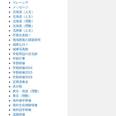
マレーシア
メッセージ
北海道（人文）
北海道（人文）
北海道（理数）
北海道（理数）
北関東（人文）
卒業生来校！
地域密着の課題研究
城東な日々
城東写真館
学校周辺の文化財
学校行事
学類研修
学類研修2014
学類研修2015
学類研修2016
定期演奏会
未分類
東京・筑波（理数）
東京（理数）
海外修学研修
海外文化体験研修
海外語学研修
淡路研修