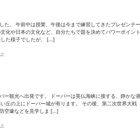
した。 午前中は授業、午後は今まで練習してきたプレゼンテ
の文化や日本の文化など、自分たちで題を決めてパワーポイン
した様子でしたが、 […]
ンク
バー観光へ出発です。 ドーバーは英仏海峡に接する、静かな
高い丘の上にドーバー城が有ります。 その後、第二次世界大戦
空壕などを見学しま […]
ンク