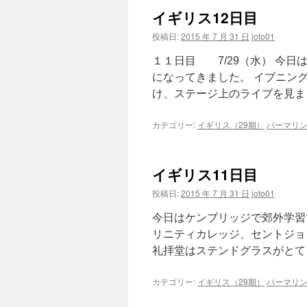
イギリス12日目
投稿日:
2015 年 7 月 31 日
joto01
１１日目 7/29（水） 今
になってきました。 イブニン
け、ステージ上のライブを見まし
カテゴリー:
イギリス（29期）
パーマリ
イギリス11日目
投稿日:
2015 年 7 月 31 日
joto01
今日はケンブリッジで郊外学習
リニティカレッジ、セントジ
礼拝堂はステンドグラスがとても
カテゴリー:
イギリス（29期）
パーマリ