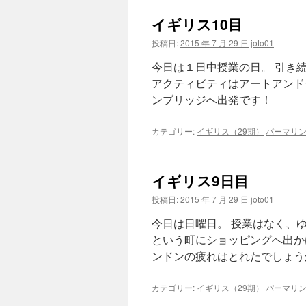
イギリス10目
投稿日:
2015 年 7 月 29 日
joto01
今日は１日中授業の日。 引き
アクティビティはアートアンド
ンブリッジへ出発です！
カテゴリー:
イギリス（29期）
パーマリ
イギリス9日目
投稿日:
2015 年 7 月 29 日
joto01
今日は日曜日。 授業はなく、
という町にショッピングへ出か
ンドンの疲れはとれたでしょうか
カテゴリー:
イギリス（29期）
パーマリ