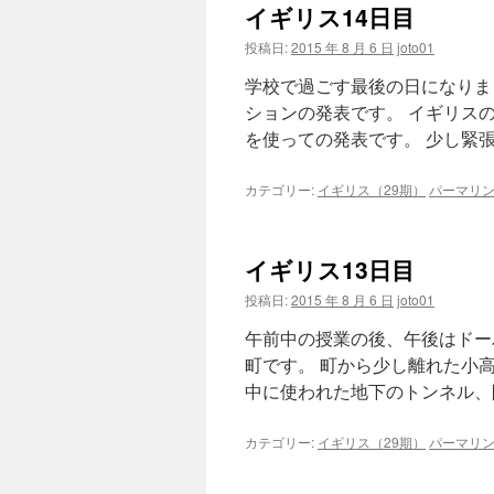
イギリス14日目
投稿日:
2015 年 8 月 6 日
joto01
学校で過ごす最後の日になりま
ションの発表です。 イギリス
を使っての発表です。 少し緊張
カテゴリー:
イギリス（29期）
パーマリ
イギリス13日目
投稿日:
2015 年 8 月 6 日
joto01
午前中の授業の後、午後はドー
町です。 町から少し離れた小
中に使われた地下のトンネル、防
カテゴリー:
イギリス（29期）
パーマリ