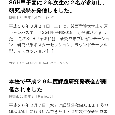
SGH甲子園に２年次生の２名が参加し、
研究成果を発信しました。
投稿日:
2018 年 3 月 27 日
joto01
平成３０年３月２４日（土）に、関西学院大学上ヶ原
キャンパスで、「SGH甲子園2018」 が開催されまし
た。 このSGH甲子園には、研究成果プレゼンテーショ
ン、研究成果ポスターセッション、ラウンドテーブル
型ディスカッション […]
カテゴリー:
GLOBALⅡ
,
SGH
パーマリンク
本校で平成２９年度課題研究発表会が開
催されました
投稿日:
2018 年 2 月 9 日
joto01
平成３０年２月７日（水）に課題研究GLOBALⅠ 及び
GLOBALⅡに取り組んできた１・２年次生が研究成果