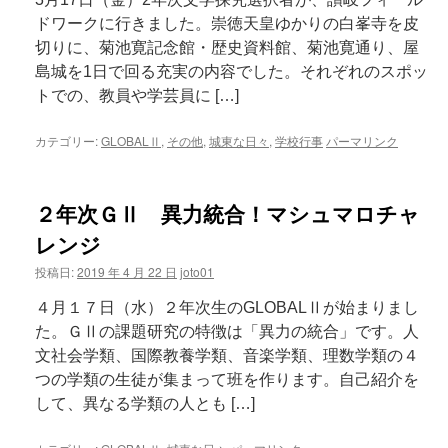
ドワークに行きました。崇徳天皇ゆかりの白峯寺を皮
切りに、菊池寛記念館・歴史資料館、菊池寛通り、屋
島城を1日で回る充実の内容でした。それぞれのスポッ
トでの、教員や学芸員に […]
カテゴリー:
GLOBALⅡ
,
その他
,
城東な日々
,
学校行事
パーマリンク
２年次ＧⅡ 異力統合！マシュマロチャ
レンジ
投稿日:
2019 年 4 月 22 日
joto01
４月１７日（水）２年次生のGLOBALⅡが始まりまし
た。ＧⅡの課題研究の特徴は「異力の統合」です。人
文社会学類、国際教養学類、音楽学類、理数学類の４
つの学類の生徒が集まって班を作ります。自己紹介を
して、異なる学類の人とも […]