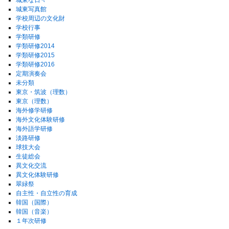
城東な日々
城東写真館
学校周辺の文化財
学校行事
学類研修
学類研修2014
学類研修2015
学類研修2016
定期演奏会
未分類
東京・筑波（理数）
東京（理数）
海外修学研修
海外文化体験研修
海外語学研修
淡路研修
球技大会
生徒総会
異文化交流
異文化体験研修
翠緑祭
自主性・自立性の育成
韓国（国際）
韓国（音楽）
１年次研修