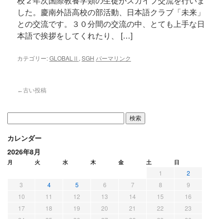
校２年次国際教養学類の生徒がスカイプ交流を行いま
した。慶南外語高校の部活動、日本語クラブ「未来」
との交流です。３０分間の交流の中、とても上手な日
本語で挨拶をしてくれたり、 […]
カテゴリー:
GLOBALⅡ
,
SGH
パーマリンク
←古い投稿
カレンダー
2026年8月
月
火
水
木
金
土
日
1
2
3
4
5
6
7
8
9
10
11
12
13
14
15
16
17
18
19
20
21
22
23