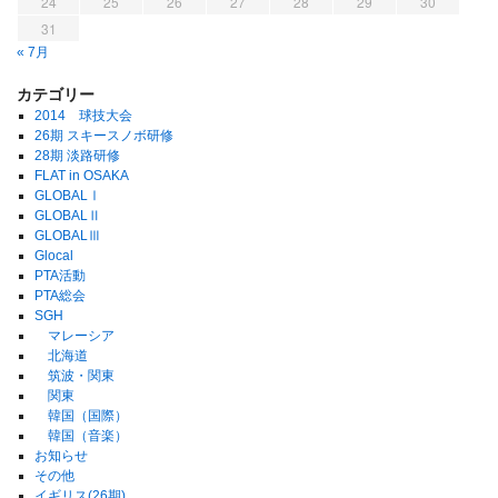
24
25
26
27
28
29
30
31
« 7月
カテゴリー
2014 球技大会
26期 スキースノボ研修
28期 淡路研修
FLAT in OSAKA
GLOBALⅠ
GLOBALⅡ
GLOBALⅢ
Glocal
PTA活動
PTA総会
SGH
マレーシア
北海道
筑波・関東
関東
韓国（国際）
韓国（音楽）
お知らせ
その他
イギリス(26期)