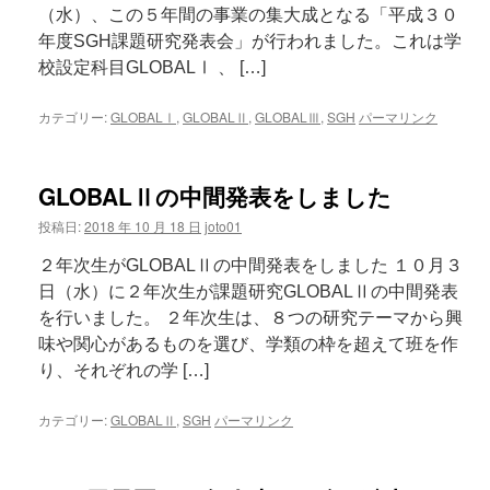
（水）、この５年間の事業の集大成となる「平成３０
年度SGH課題研究発表会」が行われました。これは学
校設定科目GLOBALⅠ 、 […]
カテゴリー:
GLOBALⅠ
,
GLOBALⅡ
,
GLOBALⅢ
,
SGH
パーマリンク
GLOBALⅡの中間発表をしました
投稿日:
2018 年 10 月 18 日
joto01
２年次生がGLOBALⅡの中間発表をしました １０月３
日（水）に２年次生が課題研究GLOBALⅡの中間発表
を行いました。 ２年次生は、８つの研究テーマから興
味や関心があるものを選び、学類の枠を超えて班を作
り、それぞれの学 […]
カテゴリー:
GLOBALⅡ
,
SGH
パーマリンク