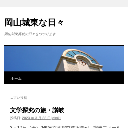
岡山城東な日々
岡山城東高校の日々をつづります
ホーム
←古い投稿
文学探究の旅・讃岐
投稿日:
2023 年 3 月 22 日
joto01
3月17日（金）2年次文学探究選択者が、讃岐フィール