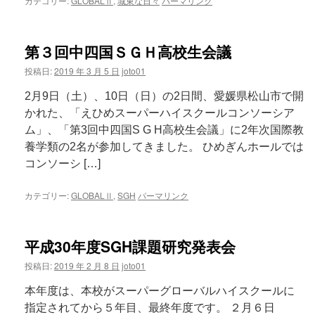
カテゴリー:
GLOBALⅡ
,
城東な日々
パーマリンク
第３回中四国ＳＧＨ高校生会議
投稿日:
2019 年 3 月 5 日
joto01
2月9日（土）、10日（日）の2日間、愛媛県松山市で開
かれた、「えひめスーパーハイスクールコンソーシア
ム」、「第3回中四国S G H高校生会議」に2年次国際教
養学類の2名が参加してきました。 ひめぎんホールでは
コンソーシ […]
カテゴリー:
GLOBALⅡ
,
SGH
パーマリンク
平成30年度SGH課題研究発表会
投稿日:
2019 年 2 月 8 日
joto01
本年度は、本校がスーパーグローバルハイスクールに
指定されてから５年目、最終年度です。 ２月６日