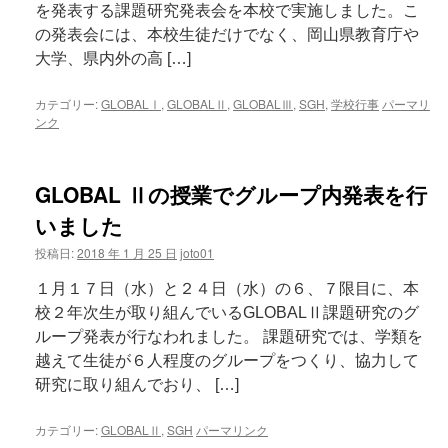
を発表する課題研究発表会を本校で実施しました。こ
の発表会には、本校生徒だけでなく、岡山県教育庁や
大学、県内外の高 […]
カテゴリー:
GLOBALⅠ
,
GLOBALⅡ
,
GLOBALⅢ
,
SGH
,
学校行事
パーマリ
ンク
GLOBAL Ⅱの授業でグループ内発表を行
いました
投稿日:
2018 年 1 月 25 日
joto01
１月１７日（水）と２４日（水）の６、７限目に、本
校２年次生が取り組んでいるGLOBALⅡ課題研究のグ
ループ発表が行なわれました。 課題研究では、学類を
越えて生徒が６人程度のグループをつくり、協力して
研究に取り組んでおり、 […]
カテゴリー:
GLOBALⅡ
,
SGH
パーマリンク