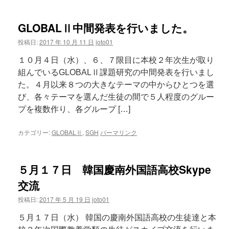
GLOBALⅡ中間発表を行いました。
投稿日:
2017 年 10 月 11 日
joto01
１０月４日（水）、６、７限目に本校２年次生が取り
組んでいるGLOBALⅡ課題研究の中間発表を行いまし
た。４月以来８つの大きなテーマの中からひとつを選
び、各々テーマを選んだ生徒の間で５人程度のグルー
プを複数作り、各グループ […]
カテゴリー:
GLOBALⅡ
,
SGH
パーマリンク
５月１７日 韓国慶南外国語高校Skype
交流
投稿日:
2017 年 5 月 19 日
joto01
５月１７日（水） 韓国の慶南外国語高校の生徒達と本