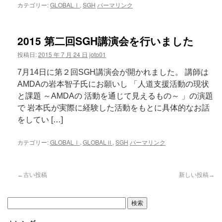
カテゴリー:
GLOBALⅠ
,
SGH
パーマリンク
2015 第二回SGH講演会を行いました
投稿日:
2015 年 7 月 24 日
joto01
7月14日に第２回SGH講演会が開かれました。 講師は
AMDAの岩本智子氏にお願いし 「人道支援活動の現状
と課題 ～AMDAの 活動を通じて見えるもの～ 」の演題
で 岩本氏が実際に経験した活動をもとに具体的なお話
をしてい […]
カテゴリー:
GLOBALⅠ
,
GLOBALⅡ
,
SGH
パーマリンク
←古い投稿
新しい投稿→