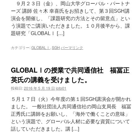
９月２３日（金）、岡山大学グローバル・パートナ
ーズ 講師 佐々木 幸喜氏をお招きして、第３回SGH講
演会を開催し、「課題研究の方法とその留意点」とい
う演題でご講演いただきました。１０月後半から、課
題研究「GLOBALⅠ […]
カテゴリー:
GLOBALⅠ
,
SGH
パーマリンク
GLOBALⅠの授業で共同通信社 福冨正
英氏の講義を受けました。
投稿日:
2016 年 5 月 19 日
joto01
５月１７日（火）今年度の第１回SGH講演会が開かれ
ました。 一般社団法人共同通信社の岡山支局長 福冨
正秀氏に講師をお願いし、「海外で働くことの意味」
という演題で、グローバル人材に必要な資質について
話していただきました。講 […]