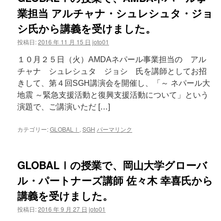
業担当 アルチャナ・シュレシュタ・ジョ
シ氏から講義を受けました。
投稿日:
2016 年 11 月 15 日
joto01
１０月２５日（火）AMDAネパール事業担当の アル
チャナ シュレシュタ ジョシ 氏を講師としてお招
きして、第４回SGH講演会を開催し、「～ ネパール大
地震 ～緊急支援活動と復興支援活動について」という
演題で、ご講演いただ […]
カテゴリー:
GLOBALⅠ
,
SGH
パーマリンク
GLOBALⅠの授業で、岡山大学グローバ
ル・パートナーズ講師 佐々木 幸喜氏から
講義を受けました。
投稿日:
2016 年 9 月 27 日
joto01