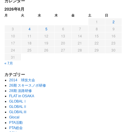
カレンダー
2026年8月
月
火
水
木
金
土
日
1
2
3
4
5
6
7
8
9
10
11
12
13
14
15
16
17
18
19
20
21
22
23
24
25
26
27
28
29
30
31
« 7月
カテゴリー
2014 球技大会
26期 スキースノボ研修
28期 淡路研修
FLAT in OSAKA
GLOBALⅠ
GLOBALⅡ
GLOBALⅢ
Glocal
PTA活動
PTA総会