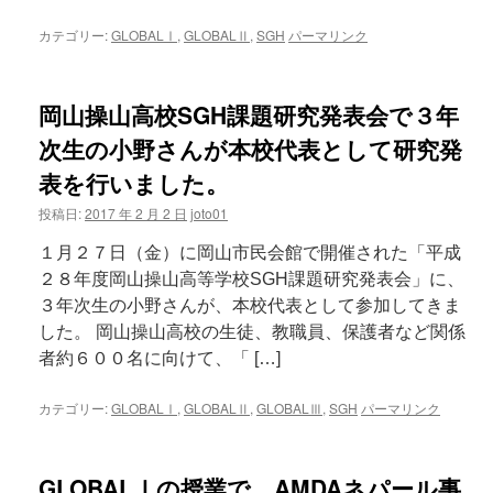
カテゴリー:
GLOBALⅠ
,
GLOBALⅡ
,
SGH
パーマリンク
岡山操山高校SGH課題研究発表会で３年
次生の小野さんが本校代表として研究発
表を行いました。
投稿日:
2017 年 2 月 2 日
joto01
１月２７日（金）に岡山市民会館で開催された「平成
２８年度岡山操山高等学校SGH課題研究発表会」に、
３年次生の小野さんが、本校代表として参加してきま
した。 岡山操山高校の生徒、教職員、保護者など関係
者約６００名に向けて、「 […]
カテゴリー:
GLOBALⅠ
,
GLOBALⅡ
,
GLOBALⅢ
,
SGH
パーマリンク
GLOBALⅠの授業で、AMDAネパール事