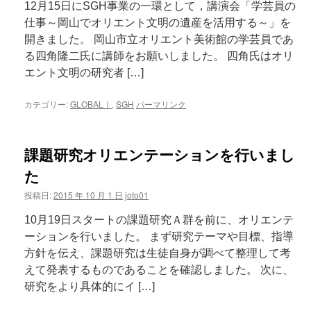
12月15日にSGH事業の一環として，講演会「学芸員の
仕事～岡山でオリエント文明の遺産を活用する～」を
開きました。 岡山市立オリエント美術館の学芸員であ
る四角隆二氏に講師をお願いしました。 四角氏はオリ
エント文明の研究者 […]
カテゴリー:
GLOBALⅠ
,
SGH
パーマリンク
課題研究オリエンテーションを行いまし
た
投稿日:
2015 年 10 月 1 日
joto01
10月19日スタートの課題研究Ａ群を前に、オリエンテ
ーションを行いました。 まず研究テーマや目標、指導
方針を伝え、課題研究は生徒自身が調べて整理して考
えて発表するものであることを確認しました。 次に、
研究をより具体的にイ […]