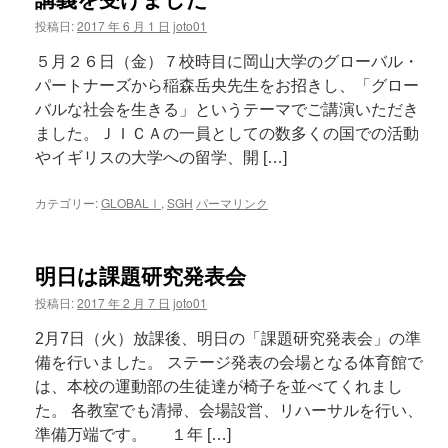
投稿日:
2017 年 6 月 1 日
joto01
５月２６日（金）７校時目に岡山大学のグローバル・
パートナーズから稲森岳央先生をお招きし、「グロー
バルな社会を生きる」というテーマでご講演いただき
ました。ＪＩＣＡの一員としての数多くの国での活動
やイギリスの大学への留学、開 […]
カテゴリー:
GLOBALⅠ
,
SGH
パーマリンク
明日は課題研究発表会
投稿日:
2017 年 2 月 7 日
joto01
2月7日（火）放課後、明日の「課題研究発表会」の準
備を行いました。 ステージ発表の会場となる体育館で
は、本校の運動部の生徒達が椅子を並べてくれまし
た。 各教室でも清掃、会場設営、リハーサルを行い、
準備万端です。 １年 […]