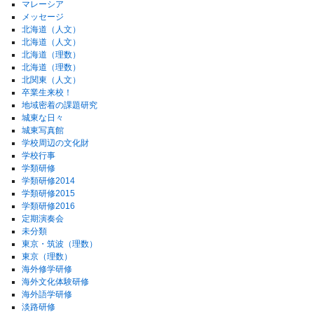
マレーシア
メッセージ
北海道（人文）
北海道（人文）
北海道（理数）
北海道（理数）
北関東（人文）
卒業生来校！
地域密着の課題研究
城東な日々
城東写真館
学校周辺の文化財
学校行事
学類研修
学類研修2014
学類研修2015
学類研修2016
定期演奏会
未分類
東京・筑波（理数）
東京（理数）
海外修学研修
海外文化体験研修
海外語学研修
淡路研修