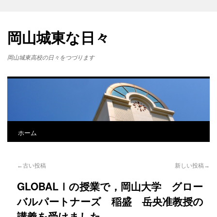
岡山城東な日々
岡山城東高校の日々をつづります
ホーム
←古い投稿
新しい投稿→
GLOBALⅠの授業で，岡山大学 グロー
バルパートナーズ 稲盛 岳央准教授の
講義を受けました