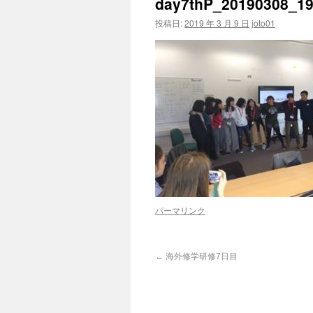
day7thP_20190308_1
投稿日:
2019 年 3 月 9 日
joto01
パーマリンク
←
海外修学研修7日目