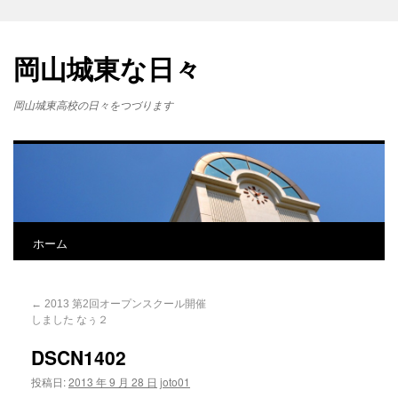
岡山城東な日々
岡山城東高校の日々をつづります
ホーム
←
2013 第2回オープンスクール開催
しました なぅ２
DSCN1402
投稿日:
2013 年 9 月 28 日
joto01