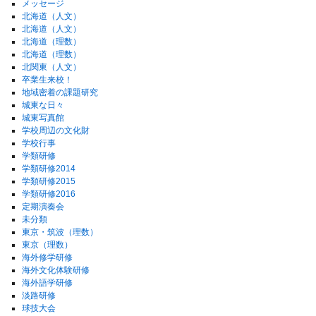
メッセージ
北海道（人文）
北海道（人文）
北海道（理数）
北海道（理数）
北関東（人文）
卒業生来校！
地域密着の課題研究
城東な日々
城東写真館
学校周辺の文化財
学校行事
学類研修
学類研修2014
学類研修2015
学類研修2016
定期演奏会
未分類
東京・筑波（理数）
東京（理数）
海外修学研修
海外文化体験研修
海外語学研修
淡路研修
球技大会