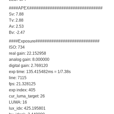
####APEX################################
Sv: 7.88
Tv: 2.88
Av: 2.53
Bv: -2.47
####Exposure############################
ISO: 734
real gain: 22.152958
analog gain: 8.000000
digital gain: 2.769120
exp time: 135.415482ms = 1/7.38s
line: 7115
fps: 21.328125
exp index: 405
cur_luma_target: 26
LUMA: 16
lux_idx: 425.195801