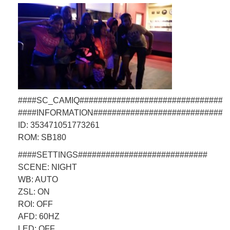
####SC_CAMIQ################################
####INFORMATION#############################
ID: 353471051773261
ROM: SB180
####SETTINGS############################
SCENE: NIGHT
WB: AUTO
ZSL: ON
ROI: OFF
AFD: 60HZ
LED: OFF