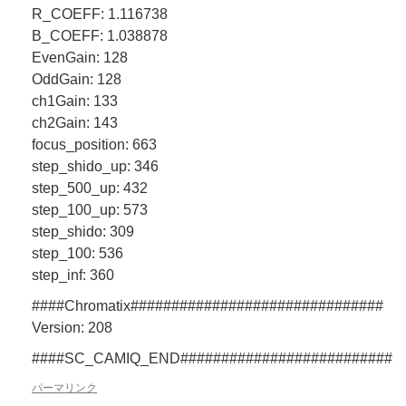
R_COEFF: 1.116738
B_COEFF: 1.038878
EvenGain: 128
OddGain: 128
ch1Gain: 133
ch2Gain: 143
focus_position: 663
step_shido_up: 346
step_500_up: 432
step_100_up: 573
step_shido: 309
step_100: 536
step_inf: 360
####Chromatix###############################
Version: 208
####SC_CAMIQ_END###########################
パーマリンク