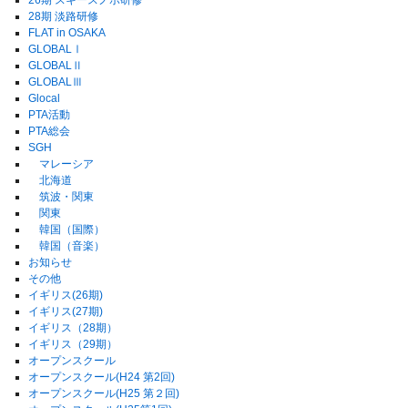
26期 スキースノボ研修
28期 淡路研修
FLAT in OSAKA
GLOBALⅠ
GLOBALⅡ
GLOBALⅢ
Glocal
PTA活動
PTA総会
SGH
マレーシア
北海道
筑波・関東
関東
韓国（国際）
韓国（音楽）
お知らせ
その他
イギリス(26期)
イギリス(27期)
イギリス（28期）
イギリス（29期）
オープンスクール
オープンスクール(H24 第2回)
オープンスクール(H25 第２回)