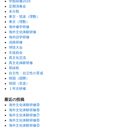
学類研修2016
定期演奏会
未分類
東京・筑波（理数）
東京（理数）
海外修学研修
海外文化体験研修
海外語学研修
淡路研修
球技大会
生徒総会
異文化交流
異文化体験研修
翠緑祭
自主性・自立性の育成
韓国（国際）
韓国（音楽）
１年次研修
最近の投稿
海外文化体験研修⑨
海外文化体験研修⑧
海外文化体験研修⑦
海外文化体験研修⑥
海外文化体験研修⑤