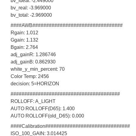
bv_ideal: -2.449000
bv_real: -3.969000
bv_total: -2.969000
####AWB#################################
Rgain: 1.012
Ggain: 1.132
Bgain: 2.764
adj_gainR: 1.286746
adj_gainB: 0.862930
white_y_min_percent: 70
Color Temp: 2456
decision: 5=HORIZON
########################################
ROLLOFF: A_LIGHT
AUTO ROLLOFF(D65): 1.400
AUTO ROLLOFF(old_D65): 0.000
####Calibration###############################
ISO_100_GAIN: 3.014425