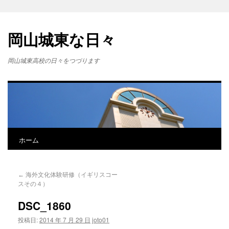
岡山城東な日々
岡山城東高校の日々をつづります
ホーム
←
海外文化体験研修（イギリスコー
スその４）
DSC_1860
投稿日:
2014 年 7 月 29 日
joto01