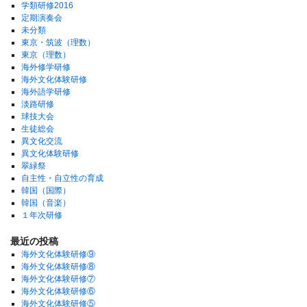
学類研修2016
定期演奏会
未分類
東京・筑波（理数）
東京（理数）
海外修学研修
海外文化体験研修
海外語学研修
淡路研修
球技大会
生徒総会
異文化交流
異文化体験研修
翠緑祭
自主性・自立性の育成
韓国（国際）
韓国（音楽）
１年次研修
最近の投稿
海外文化体験研修⑨
海外文化体験研修⑧
海外文化体験研修⑦
海外文化体験研修⑥
海外文化体験研修⑤