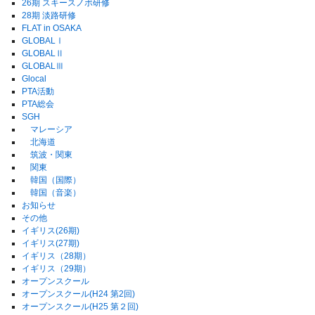
26期 スキースノボ研修
28期 淡路研修
FLAT in OSAKA
GLOBALⅠ
GLOBALⅡ
GLOBALⅢ
Glocal
PTA活動
PTA総会
SGH
マレーシア
北海道
筑波・関東
関東
韓国（国際）
韓国（音楽）
お知らせ
その他
イギリス(26期)
イギリス(27期)
イギリス（28期）
イギリス（29期）
オープンスクール
オープンスクール(H24 第2回)
オープンスクール(H25 第２回)