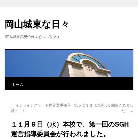
岡山城東な日々
岡山城東高校の日々をつづります
ホーム
←
インラインスケート世界選手権入
第５回ＳＧＨ講演会が開催されまし
賞！！！
た！
→
１１月９日（水）本校で、第一回のSGH
運営指導委員会が行われました。