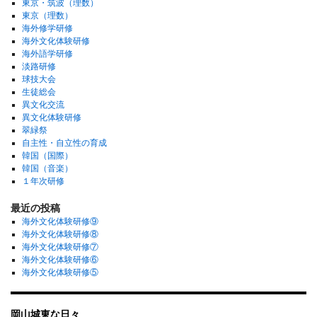
東京・筑波（理数）
東京（理数）
海外修学研修
海外文化体験研修
海外語学研修
淡路研修
球技大会
生徒総会
異文化交流
異文化体験研修
翠緑祭
自主性・自立性の育成
韓国（国際）
韓国（音楽）
１年次研修
最近の投稿
海外文化体験研修⑨
海外文化体験研修⑧
海外文化体験研修⑦
海外文化体験研修⑥
海外文化体験研修⑤
岡山城東な日々