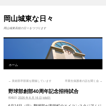
岡山城東な日々
岡山城東高校の日々をつづります
ホーム
←
美術部卒部展を開催しています
卒業生保護者の話を聞く会
→
野球部創部40周年記念招待試合
投稿日:
2026 年 6 月 16 日
joto01
6月14日（日）野球部が美咲町のエイコンスタジアムに