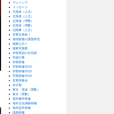
マレーシア
メッセージ
北海道（人文）
北海道（人文）
北海道（理数）
北海道（理数）
北関東（人文）
卒業生来校！
地域密着の課題研究
城東な日々
城東写真館
学校周辺の文化財
学校行事
学類研修
学類研修2014
学類研修2015
学類研修2016
定期演奏会
未分類
東京・筑波（理数）
東京（理数）
海外修学研修
海外文化体験研修
海外語学研修
淡路研修