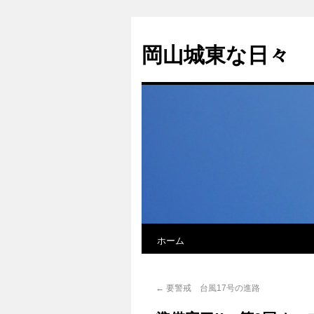
岡山城東な日々
ホーム
←
要警戒 台風17号の進路