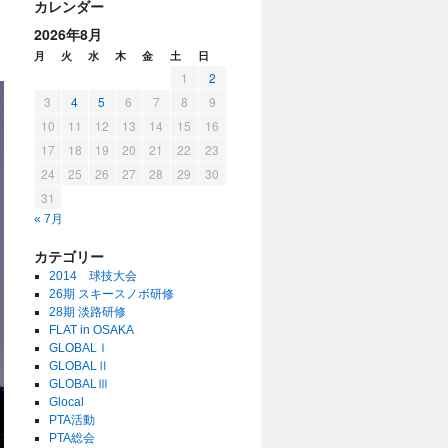
カレンダー
2026年8月
月
火
水
木
金
土
日
1
2
3
4
5
6
7
8
9
10
11
12
13
14
15
16
17
18
19
20
21
22
23
24
25
26
27
28
29
30
31
« 7月
カテゴリー
2014 球技大会
26期 スキースノボ研修
28期 淡路研修
FLAT in OSAKA
GLOBALⅠ
GLOBALⅡ
GLOBALⅢ
Glocal
PTA活動
PTA総会