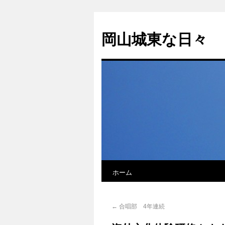
岡山城東な日々
ホーム
←
合唱部 4年連続