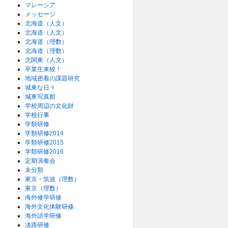
マレーシア
メッセージ
北海道（人文）
北海道（人文）
北海道（理数）
北海道（理数）
北関東（人文）
卒業生来校！
地域密着の課題研究
城東な日々
城東写真館
学校周辺の文化財
学校行事
学類研修
学類研修2014
学類研修2015
学類研修2016
定期演奏会
未分類
東京・筑波（理数）
東京（理数）
海外修学研修
海外文化体験研修
海外語学研修
淡路研修