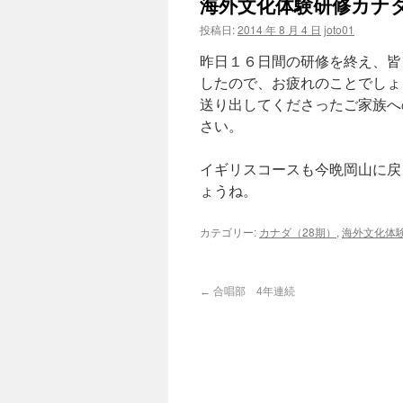
海外文化体験研修カナ
投稿日:
2014 年 8 月 4 日
joto01
昨日１６日間の研修を終え、皆
したので、お疲れのことでしょ
送り出してくださったご家族へ
さい。
イギリスコースも今晩岡山に戻
ょうね。
カテゴリー:
カナダ（28期）
,
海外文化体
←
合唱部 4年連続