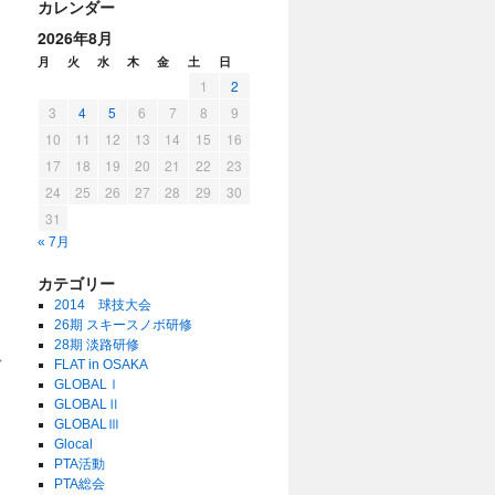
カレンダー
2026年8月
月
火
水
木
金
土
日
1
2
3
4
5
6
7
8
9
10
11
12
13
14
15
16
17
18
19
20
21
22
23
24
25
26
27
28
29
30
31
« 7月
カテゴリー
2014 球技大会
26期 スキースノボ研修
28期 淡路研修
→
FLAT in OSAKA
GLOBALⅠ
GLOBALⅡ
GLOBALⅢ
Glocal
PTA活動
PTA総会