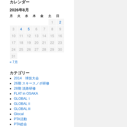
カレンダー
2026年8月
月
火
水
木
金
土
日
1
2
3
4
5
6
7
8
9
10
11
12
13
14
15
16
17
18
19
20
21
22
23
24
25
26
27
28
29
30
31
« 7月
カテゴリー
2014 球技大会
26期 スキースノボ研修
28期 淡路研修
FLAT in OSAKA
GLOBALⅠ
GLOBALⅡ
GLOBALⅢ
Glocal
PTA活動
PTA総会