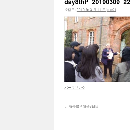
day8thP_20190309_2
投稿日:
2019 年 3 月 11 日
joto01
パーマリンク
←
海外修学研修8日目