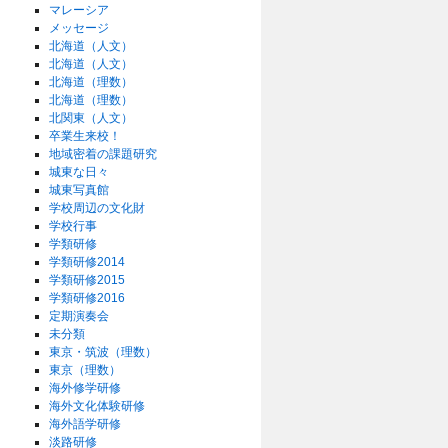
マレーシア
メッセージ
北海道（人文）
北海道（人文）
北海道（理数）
北海道（理数）
北関東（人文）
卒業生来校！
地域密着の課題研究
城東な日々
城東写真館
学校周辺の文化財
学校行事
学類研修
学類研修2014
学類研修2015
学類研修2016
定期演奏会
未分類
東京・筑波（理数）
東京（理数）
海外修学研修
海外文化体験研修
海外語学研修
淡路研修