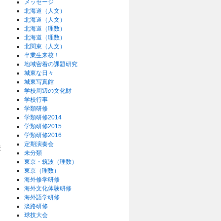
メッセージ
北海道（人文）
北海道（人文）
北海道（理数）
北海道（理数）
北関東（人文）
卒業生来校！
地域密着の課題研究
城東な日々
城東写真館
学校周辺の文化財
学校行事
学類研修
学類研修2014
学類研修2015
学類研修2016
定期演奏会
株
未分類
東京・筑波（理数）
東京（理数）
海外修学研修
海外文化体験研修
海外語学研修
淡路研修
球技大会