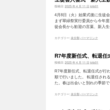
投稿日:
2025 年 4 月 11 日
joto01
4月8日（火）始業式後に生徒
まず翠緑祭実行委員から今年度
徒会長から歓迎の言葉、新入生代
カテゴリー:
未分類
パーマリンク
R7年度新任式、転退任
投稿日:
2025 年 4 月 11 日
joto01
R7年度新任式、転退任式が行
順で行いました。 転退任され
た。春は出会いと別れの季節です
カテゴリー:
未分類
パーマリンク