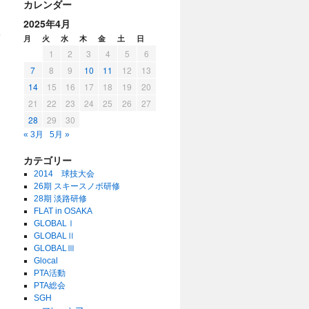
カレンダー
2025年4月
を
月
火
水
木
金
土
日
1
2
3
4
5
6
7
8
9
10
11
12
13
14
15
16
17
18
19
20
21
22
23
24
25
26
27
28
29
30
« 3月
5月 »
カテゴリー
2014 球技大会
26期 スキースノボ研修
28期 淡路研修
FLAT in OSAKA
GLOBALⅠ
GLOBALⅡ
GLOBALⅢ
Glocal
PTA活動
PTA総会
SGH