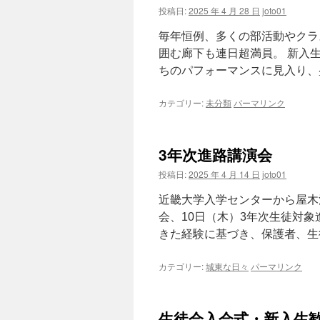
投稿日:
2025 年 4 月 28 日
joto01
毎年恒例、多くの部活動やクラ
囲む廊下も連日超満員。 新入
ちのパフォーマンスに見入り、盛
カテゴリー:
未分類
パーマリンク
3年次進路講演会
投稿日:
2025 年 4 月 14 日
joto01
近畿大学入学センターから屋木
会、10日（木）3年次生徒対
きた経験に基づき、保護者、生徒
カテゴリー:
城東な日々
パーマリンク
生徒会入会式・新入生