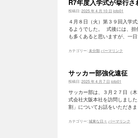
R7年度入学式が挙行さ
投稿日:
2025 年 4 月 10 日
joto01
４月８日（火）第３９回入学式
るようでした。 式後には、担
も多くあると思いますが、一日で
カテゴリー:
未分類
パーマリンク
サッカー部強化遠征
投稿日:
2025 年 4 月 7 日
joto01
サッカー部は、３月２７日（木
式会社大阪本社を訪問しました
割」についてお話をいただきまし
カテゴリー:
城東な日々
パーマリンク