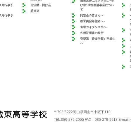
城東高校ふるさと岡山“学
11月行事予
部活動・同好会
び舎”環境整備事業につい
て
委員会
～3月行事予
同窓会の皆さんへ
教育実習希望者へ»
進学ガイダンス生へ
各種証明書の発行
音楽系（音楽学類）卒業生
へ
〒703-8222岡山県岡山市中区下110
TEL:086-279-2005 FAX：086-279-9913 E-mail:j