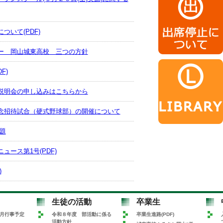
ついて(PDF)
ー 岡山城東高校 三つの方針
F)
説明会の申し込みはこちらから
念招待試合（硬式野球部）の開催について
題
ュース第1号(PDF)
)
月行事予定(PDF)
生徒の活動
卒業生
7月行事予定
令和８年度 部活動に係る
卒業生進路(PDF)
活動方針