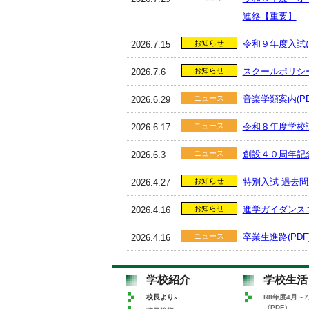
連絡【重要】
令和９年度入試に
お知らせ
2026.7.15
スクールポリシ
お知らせ
2026.7.6
音楽学類案内(PD
ニュース
2026.6.29
令和８年度学校
ニュース
2026.6.17
創設４０周年記
ニュース
2026.6.3
特別入試 過去問
お知らせ
2026.4.27
進学ガイダンスニ
お知らせ
2026.4.16
卒業生進路(PDF
ニュース
2026.4.16
R8年度12月～3
ニュース
2026.4.14
学校紹介
学校生活
校長より»
R8年度4月～
（PDF）