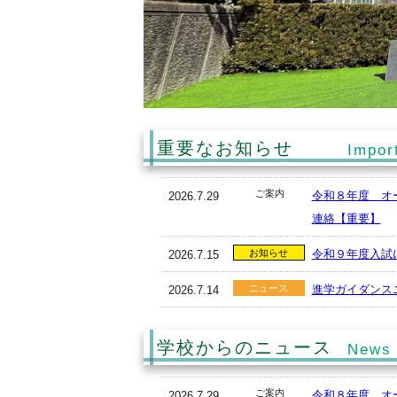
重要なお知らせ
Impor
ご案内
令和８年度 オー
2026.7.29
連絡【重要】
令和９年度入試に
お知らせ
2026.7.15
進学ガイダンスニ
ニュース
2026.7.14
令和８年度学校
ニュース
2026.6.17
学校からのニュース
News 
創設４０周年記
ニュース
2026.6.3
ご案内
令和８年度 オー
2026.7.29
特別入試 過去問
お知らせ
2026.4.27