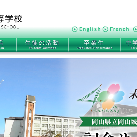
活
生徒の活動
卒業生
中
ion
Students' Activities
Graduates' Performance
For 