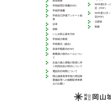
校長挨拶
R8年度8月～
学校経営計画書(PDF)
定（PDF）
学校評価書
R8年度12月
学校自己評価アンケート結
定(PDF)
果
日課表
沿革
制服
校歌
いじめ防止基本方針
学校紹介動画
学校案内（総合）
音楽学類案内(PDF)
教職員の校内ルールについ
て
生徒の個人情報の取得に伴
う利用目的の明示について
電話対応時間について
岡山城東高等学校の周辺商
業施設等への無断駐停車禁
止のお願い