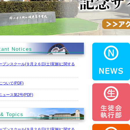
tant Notices
プンスクール(９月２６日(土)実施)に関する
ついて(PDF)
ュース第2号(PDF)
説明会の申し込みはこちらから
& Topics
念招待試合（硬式野球部）の開催について
プンスクール(９月２６日(土)実施)に関する
題