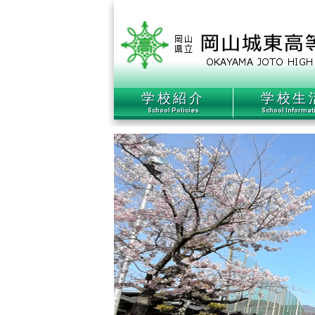
本
文
ま
で
ス
学校紹介
学校生
キ
School Policies
School Informat
ッ
プ
す
る。