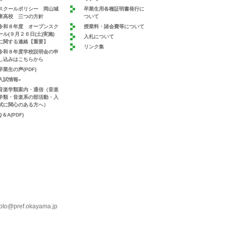
スクールポリシー 岡山城
卒業生用各種証明書発行に
東高校 三つの方針
ついて
令和８年度 オープンスク
授業料・諸会費等について
ール(９月２６日(土)実施)
入札について
に関する連絡【重要】
リンク集
令和８年度学校説明会の申
し込みはこちらから
卒業生の声(PDF)
入試情報»
音楽学類案内・通信（音楽
学類・音楽系の部活動・入
試に関心のある方へ）
Q＆A(PDF)
oto@pref.okayama.jp