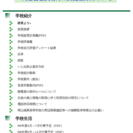
学校紹介
校長より»
校長挨拶
学校経営計画書(PDF)
学校評価書
学校自己評価アンケート結果
沿革
校歌
いじめ防止基本方針
学校紹介動画
学校案内（総合）
音楽学類案内(PDF)
教職員の校内ルールについて
生徒の個人情報の取得に伴う利用目的の明示について
電話対応時間について
岡山城東高等学校の周辺商業施設等への無断駐停車禁止のお願い
学校生活
R8年度4月～7月行事予定（PDF）
R8年度8月～11月行事予定（PDF）