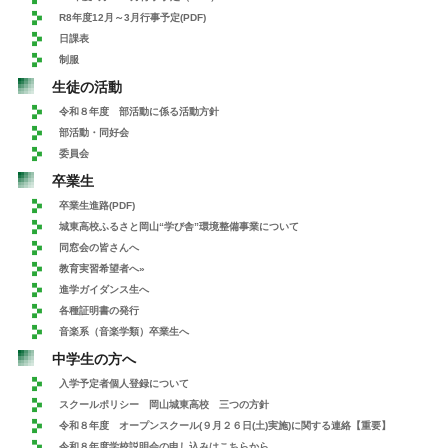
R8年度12月～3月行事予定(PDF)
日課表
制服
生徒の活動
令和８年度 部活動に係る活動方針
部活動・同好会
委員会
卒業生
卒業生進路(PDF)
城東高校ふるさと岡山“学び舎”環境整備事業について
同窓会の皆さんへ
教育実習希望者へ»
進学ガイダンス生へ
各種証明書の発行
音楽系（音楽学類）卒業生へ
中学生の方へ
入学予定者個人登録について
スクールポリシー 岡山城東高校 三つの方針
令和８年度 オープンスクール(９月２６日(土)実施)に関する連絡【重要】
令和８年度学校説明会の申し込みはこちらから