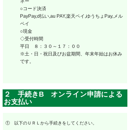
ネー
○コード決済
PayPay,d払い,au PAY,楽天ペイ,ゆうちょPay,メル
ペイ
○現金
◇受付時間
平日 ８：３０～１７：００
※土・日・祝日及びお盆期間、年末年始はお休み
です。
２ 手続きB オンライン申請による
お支払い
① 以下のＵＲＬから手続きをしてください。