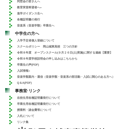
同窓会の皆さんへ
教育実習希望者へ»
進学ガイダンス生へ
各種証明書の発行
音楽系（音楽学類）卒業生へ
中学生の方へ
入学予定者個人登録について
スクールポリシー 岡山城東高校 三つの方針
令和８年度 オープンスクール(９月２６日(土)実施)に関する連絡【重要】
令和８年度学校説明会の申し込みはこちらから
卒業生の声(PDF)
入試情報»
音楽学類案内・通信（音楽学類・音楽系の部活動・入試に関心のある方へ）
Q＆A(PDF)
事務室·リンク
在校生用各種証明書発行について
卒業生用各種証明書発行について
授業料・諸会費等について
入札について
リンク集