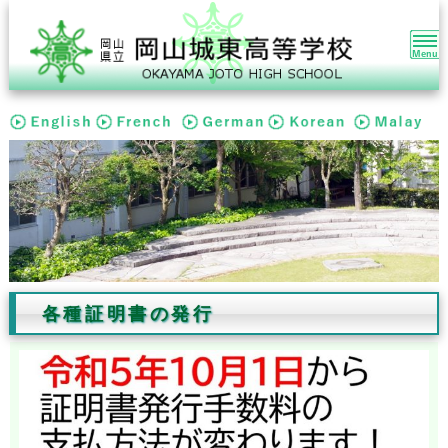
本
文
ま
で
ス
キ
ッ
プ
す
る。
各種証明書の発行