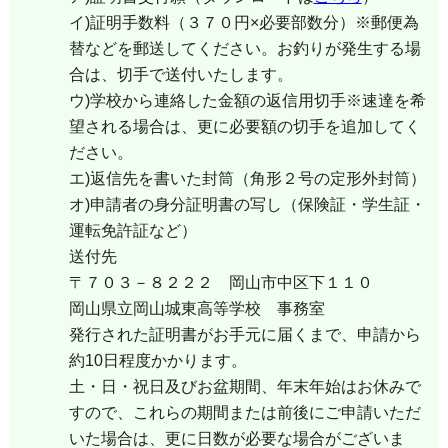
イ
)
証明手数料（３７０円
×
必要部数分）
※
郵便為
替などを郵送してください。お釣りが発生する場
合は、切手で送付いたします。
ウ
)
学校から連絡した金額の返信用切手
※
速達を希
望される場合は、更に必要額の切手を追加してく
ださい。
エ
)
返信先を書いた封筒（角形２号の定形外封筒）
オ
)
申請者の身分証明書の写し（保険証・学生証・
運転免許証など）
送付先
〒７０３－８２２２ 岡山市中区下１１０
岡山県立岡山城東高等学校 事務室
発行された証明書がお手元に届くまで、申請から
約
10
日程度かかります。
土・日・祝日及びお盆期間、年末年始はお休みで
すので、これらの期間または前後にご申請いただ
いた場合は、更に日数が必要な場合がございま