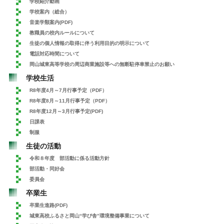
学校紹介動画
学校案内（総合）
音楽学類案内(PDF)
教職員の校内ルールについて
生徒の個人情報の取得に伴う利用目的の明示について
電話対応時間について
岡山城東高等学校の周辺商業施設等への無断駐停車禁止のお願い
学校生活
R8年度4月～7月行事予定（PDF）
R8年度8月～11月行事予定（PDF）
R8年度12月～3月行事予定(PDF)
日課表
制服
生徒の活動
令和８年度 部活動に係る活動方針
部活動・同好会
委員会
卒業生
卒業生進路(PDF)
城東高校ふるさと岡山“学び舎”環境整備事業について