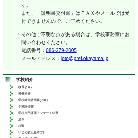
す。
また、「証明書交付願」はＦＡＸやメールでは受
付できませんので、ご了承ください。
その他ご不明な点がある場合は、学校事務室にお
問い合わせください。
電話番号：
086-279-2005
メールアドレス：
joto@pref.okayama.jp
学校紹介
校長より»
校長挨拶
学校経営計画書(PDF)
学校評価書
学校自己評価アンケート結果
沿革
校歌
いじめ防止基本方針